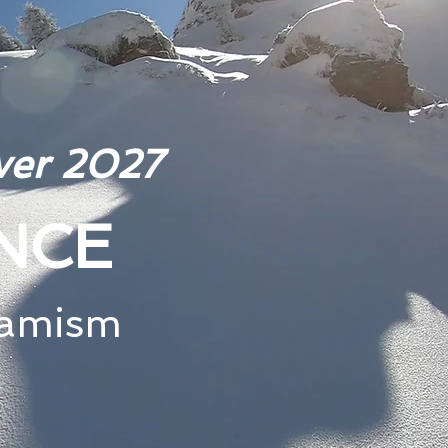
ver 2027
ENCE
namism