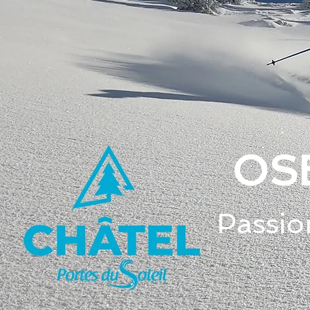
OSE
Passio